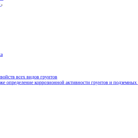
я
ха
войств всех видов грунтов
кже определение коррозионной активности грунтов и подземных