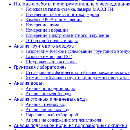
Полевые работы и инструментальные исследовани
Поисковая гамма-съемка, замеры МАЭД ГИ
Измерение плотности потока радона
Замеры ЭРОА в помещении
Измерение шума
Измерение вибрации
Измерение электромагнитного излучения
Отбор проб почвы и воды
Анализ грунтового воздуха
Газогеохимическое исследование грунтового возду
Газогеохимия для ПХГ
Шпуровая газовая съемка
Грунтовая лаборатория
Исследования физических и физико-механических с
Химический анализ грунтов и подземных вод, а та
Анализ воды
Анализ природной воды
Анализ питьевой воды
Анализ сточных и ливневых вод
Анализ сточных вод
Анализ ливневых вод
Параллельный отбор проб
Анализ на содержание этиленгликоля
Анализ подземной воды из водозаборных скважин