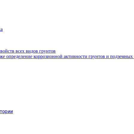
ха
войств всех видов грунтов
кже определение коррозионной активности грунтов и подземных
атории