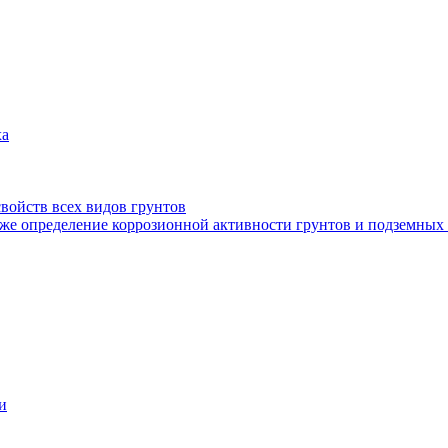
ха
войств всех видов грунтов
кже определение коррозионной активности грунтов и подземных
и