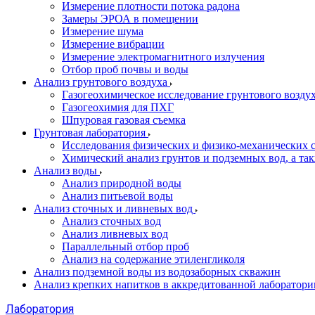
Измерение плотности потока радона
Замеры ЭРОА в помещении
Измерение шума
Измерение вибрации
Измерение электромагнитного излучения
Отбор проб почвы и воды
Анализ грунтового воздуха
Газогеохимическое исследование грунтового возду
Газогеохимия для ПХГ
Шпуровая газовая съемка
Грунтовая лаборатория
Исследования физических и физико-механических с
Химический анализ грунтов и подземных вод, а та
Анализ воды
Анализ природной воды
Анализ питьевой воды
Анализ сточных и ливневых вод
Анализ сточных вод
Анализ ливневых вод
Параллельный отбор проб
Анализ на содержание этиленгликоля
Анализ подземной воды из водозаборных скважин
Анализ крепких напитков в аккредитованной лаборатори
Лаборатория