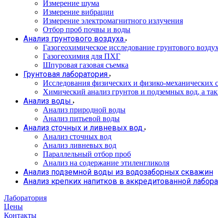
Измерение шума
Измерение вибрации
Измерение электромагнитного излучения
Отбор проб почвы и воды
Анализ грунтового воздуха
Газогеохимическое исследование грунтового возду
Газогеохимия для ПХГ
Шпуровая газовая съемка
Грунтовая лаборатория
Исследования физических и физико-механических с
Химический анализ грунтов и подземных вод, а та
Анализ воды
Анализ природной воды
Анализ питьевой воды
Анализ сточных и ливневых вод
Анализ сточных вод
Анализ ливневых вод
Параллельный отбор проб
Анализ на содержание этиленгликоля
Анализ подземной воды из водозаборных скважин
Анализ крепких напитков в аккредитованной лабор
Лаборатория
Цены
Контакты