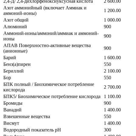
2,4-Д/ 2,4-дихлорфеноксиуксусная кислота
2 600.00
Азот аммонийный (включает Аммиак и
1 200.00
аммоний-ионы)
Азот общий
1 000.00
Алюминий
900
Аммоний-ионы/аммоний/аммиак и аммоний-
900
ионы
АПАВ Поверхностно-активные вещества
900
(анионные)
Барий
1 600.00
Бенз(а)пирен
550
Бериллий
2 100.00
Бор
550
БПК полный / Биохимическое потребление
2 700.00
кислорода
БПК5/ Биохимическое потребление кислорода
1 100.00
Бромиды
900
Ванадий
1 400.00
Взвешенные вещества
550
Висмут
1 400.00
Водородный показатель pH
300