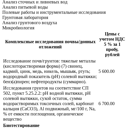
Анализ сточных и ливневых вод
Анализ питьевой воды
Полевые работы и инструментальные исследования
Грунтовая лаборатория
Анализ грунтового воздуха
Микробиология
Цены с
учетом НДС
Комплексные исследования почвы/донных
5 % за 1
отложений
пробу,
рублей
Исследование почв/грунтов: тяжелые металлы
(кислоторастворимая форма) (7) свинец,
кадмий, цинк, медь, никель, мышьяк, ртуть;
5 600.00
водородный показатель (рН) солевой вытяжки;
бенз(а)пирен; нефтепродукты (суммарно).
Исследования грунтов на соответствие СП
502, пункт 5.25.2.2: pH водной вытяжки, рН
солевой вытяжки, сухой остаток, сумма
водорастворимых токсичных солей, карбонат
6 700.00
кальция (СаСО3), Al подвижный, мг/100 г, Na,
% от емкости поглощения, органическое
вещество
Биотестирование