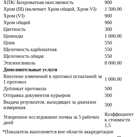
ХПК/ Бихроматная окисляемость
900
Хром (III) (включает Хром общий, Хром VI)
1 500.00
Хром (VI)
900
Хром общий
900
Цветность
300
Цианиды
1 600.00
Цинк
550
Щелочность карбонатная
550
Щелочность общая
550
Этиленгликоль
8 000.00
Дополнительные услуги
Внесение изменений в протокол испытаний за
1 000.00
1 протокол
Дубликат протокола
500
Отправка документов курьером
500
Выдача результатов, выходящих за диапазон
500
измерения
Коэффициент
Ускоренное исследование почвы за 5 рабочих
к стоимости
дней
1,5
*Показатель выполняется вне области аккредитации