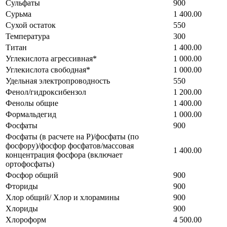
Сульфаты
900
Сурьма
1 400.00
Сухой остаток
550
Температура
300
Титан
1 400.00
Углекислота агрессивная*
1 000.00
Углекислота свободная*
1 000.00
Удельная электропроводность
550
Фенол/гидроксибензол
1 200.00
Фенолы общие
1 400.00
Формальдегид
1 000.00
Фосфаты
900
Фосфаты (в расчете на Р)/фосфаты (по
фосфору)/фосфор фосфатов/массовая
1 400.00
концентрация фосфора (включает
ортофосфаты)
Фосфор общий
900
Фториды
900
Хлор общий/ Хлор и хлорамины
900
Хлориды
900
Хлороформ
4 500.00