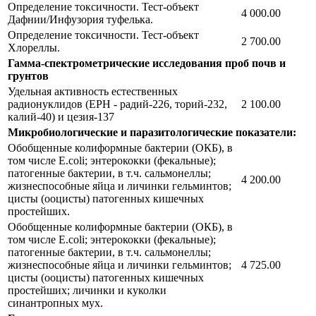
Определение токсичности. Тест-объект
4 000.00
Дафнии/Инфузория туфелька.
Определение токсичности. Тест-объект
2 700.00
Хлореллы.
Гамма-спектрометрические исследования проб почв и
грунтов
Удельная активность естественных
радионуклидов (ЕРН - радий-226, торий-232,
2 100.00
калий-40) и цезия-137
Микробиологические и паразитологические показатели:
Обобщенные колиформные бактерии (ОКБ), в
том числе Е.coli; энтерококки (фекальные);
патогенные бактерии, в т.ч. сальмонеллы;
4 200.00
жизнеспособные яйца и личинки гельминтов;
цисты (ооцисты) патогенных кишечных
простейших.
Обобщенные колиформные бактерии (ОКБ), в
том числе Е.coli; энтерококки (фекальные);
патогенные бактерии, в т.ч. сальмонеллы;
жизнеспособные яйца и личинки гельминтов;
4 725.00
цисты (ооцисты) патогенных кишечных
простейших; личинки и куколки
синантропных мух.