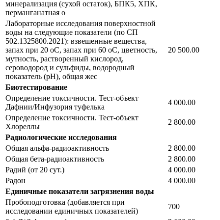
минерализация (сухой остаток), БПК5, ХПК,
перманганатная о
Лабораторные исследования поверхностной
воды на следующие показатели (по СП
502.1325800.2021): взвешенные вещества,
запах при 20 оС, запах при 60 оС, цветность,
20 500.00
мутность, растворенный кислород,
сероводород и сульфиды, водородный
показатель (рН), общая жес
Биотестирование
Определение токсичности. Тест-объект
4 000.00
Дафнии/Инфузория туфелька
Определение токсичности. Тест-объект
2 800.00
Хлореллы
Радиологические исследования
Общая альфа-радиоактивность
2 800.00
Общая бета-радиоактивность
2 800.00
Радий (от 20 сут.)
4 000.00
Радон
4 000.00
Единичные показатели загрязнения воды
Пробоподготовка (добавляется при
700
исследовании единичных показателей)