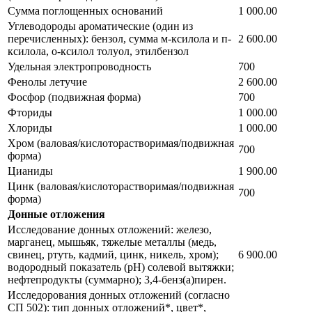
Сумма поглощенных оснований
1 000.00
Углеводороды ароматические (один из
перечисленных): бензол, сумма м-ксилола и п-
2 600.00
ксилола, о-ксилол толуол, этилбензол
Удельная электропроводность
700
Фенолы летучие
2 600.00
Фосфор (подвижная форма)
700
Фториды
1 000.00
Хлориды
1 000.00
Хром (валовая/кислоторастворимая/подвижная
700
форма)
Цианиды
1 900.00
Цинк (валовая/кислоторастворимая/подвижная
700
форма)
Донные отложения
Исследование донных отложений: железо,
марганец, мышьяк, тяжелые металлы (медь,
свинец, ртуть, кадмий, цинк, никель, хром);
6 900.00
водородный показатель (рН) солевой вытяжки;
нефтепродукты (суммарно); 3,4-бенз(а)пирен.
Исследорования донных отложений (согласно
СП 502): тип донных отложений*, цвет*,