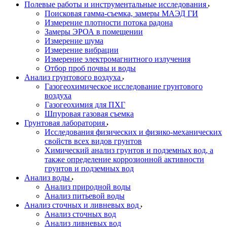
Полевые работы и инструментальные исследования
Поисковая гамма-съемка, замеры МАЭД ГИ
Измерение плотности потока радона
Замеры ЭРОА в помещении
Измерение шума
Измерение вибрации
Измерение электромагнитного излучения
Отбор проб почвы и воды
Анализ грунтового воздуха
Газогеохимическое исследование грунтового
воздуха
Газогеохимия для ПХГ
Шпуровая газовая съемка
Грунтовая лаборатория
Исследования физических и физико-механических
свойств всех видов грунтов
Химический анализ грунтов и подземных вод, а
также определение коррозионной активности
грунтов и подземных вод
Анализ воды
Анализ природной воды
Анализ питьевой воды
Анализ сточных и ливневых вод
Анализ сточных вод
Анализ ливневых вод