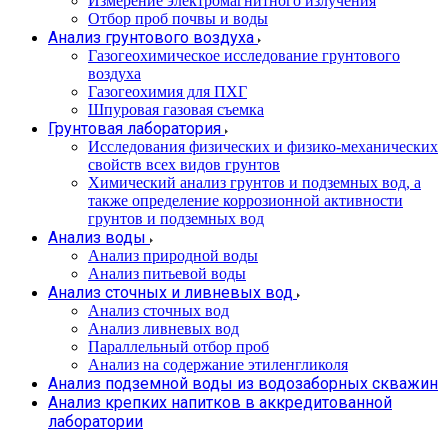
Измерение электромагнитного излучения
Отбор проб почвы и воды
Анализ грунтового воздуха
Газогеохимическое исследование грунтового
воздуха
Газогеохимия для ПХГ
Шпуровая газовая съемка
Грунтовая лаборатория
Исследования физических и физико-механических
свойств всех видов грунтов
Химический анализ грунтов и подземных вод, а
также определение коррозионной активности
грунтов и подземных вод
Анализ воды
Анализ природной воды
Анализ питьевой воды
Анализ сточных и ливневых вод
Анализ сточных вод
Анализ ливневых вод
Параллельный отбор проб
Анализ на содержание этиленгликоля
Анализ подземной воды из водозаборных скважин
Анализ крепких напитков в аккредитованной
лаборатории