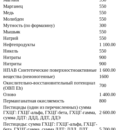
Марганец
550
Медь
550
Молибден
550
Мутность (по формазину)
300
Мышьяк
550
Натрий
550
Нефтепродукты
1 100.00
Никель
550
Нитраты
900
Нитриты
900
НПАВ Синтетические поверхностноактивные
1 600.00
вещества (неионогенные)
1600
Окислительно-восстановительный потенциал
700
(ОВП Eh)
Олово
1 400.00
Перманганатная окисляемость
800
Пестициды (один из перечисленных) сумма
ГХЦГ: ГХЦГ-альфа, ГХЦГ-бета, ГХЦГ-гамма,
2 600.00
сумма ДДТ: ДДД, ДДТ, ДДЭ
Пестициды: сумма ГХЦГ: ГХЦГ-альфа, ГХЦГ-
бета, ГХЦГ-гамма, сумма ДДТ: ДДД, ДДТ,
5 700.00