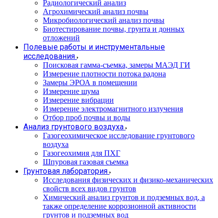
Радиологический анализ
Агрохимический анализ почвы
Микробиологический анализ почвы
Биотестирование почвы, грунта и донных
отложений
Полевые работы и инструментальные
исследования
Поисковая гамма-съемка, замеры МАЭД ГИ
Измерение плотности потока радона
Замеры ЭРОА в помещении
Измерение шума
Измерение вибрации
Измерение электромагнитного излучения
Отбор проб почвы и воды
Анализ грунтового воздуха
Газогеохимическое исследование грунтового
воздуха
Газогеохимия для ПХГ
Шпуровая газовая съемка
Грунтовая лаборатория
Исследования физических и физико-механических
свойств всех видов грунтов
Химический анализ грунтов и подземных вод, а
также определение коррозионной активности
грунтов и подземных вод