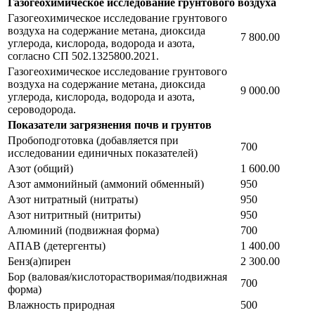
Газогеохимическое исследование грунтового воздуха
Газогеохимическое исследование грунтового
воздуха на содержание метана, диоксида
7 800.00
углерода, кислорода, водорода и азота,
согласно СП 502.1325800.2021.
Газогеохимическое исследование грунтового
воздуха на содержание метана, диоксида
9 000.00
углерода, кислорода, водорода и азота,
сероводорода.
Показатели загрязнения почв и грунтов
Пробоподготовка (добавляется при
700
исследовании единичных показателей)
Азот (общий)
1 600.00
Азот аммонийный (аммоний обменный)
950
Азот нитратный (нитраты)
950
Азот нитритный (нитриты)
950
Алюминий (подвижная форма)
700
АПАВ (детергенты)
1 400.00
Бенз(а)пирен
2 300.00
Бор (валовая/кислоторастворимая/подвижная
700
форма)
Влажность природная
500