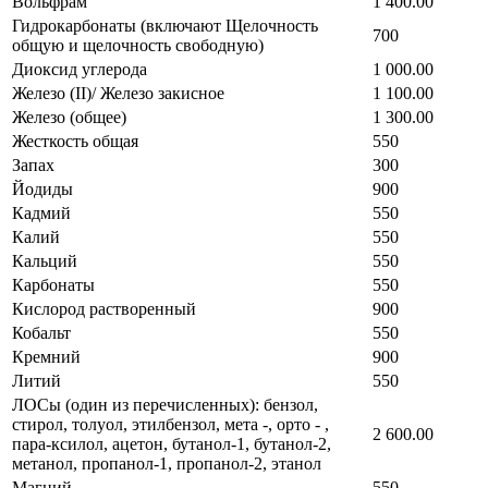
Вольфрам
1 400.00
Гидрокарбонаты (включают Щелочность
700
общую и щелочность свободную)
Диоксид углерода
1 000.00
Железо (II)/ Железо закисное
1 100.00
Железо (общее)
1 300.00
Жесткость общая
550
Запах
300
Йодиды
900
Кадмий
550
Калий
550
Кальций
550
Карбонаты
550
Кислород растворенный
900
Кобальт
550
Кремний
900
Литий
550
ЛОСы (один из перечисленных): бензол,
стирол, толуол, этилбензол, мета -, орто - ,
2 600.00
пара-ксилол, ацетон, бутанол-1, бутанол-2,
метанол, пропанол-1, пропанол-2, этанол
Магний
550