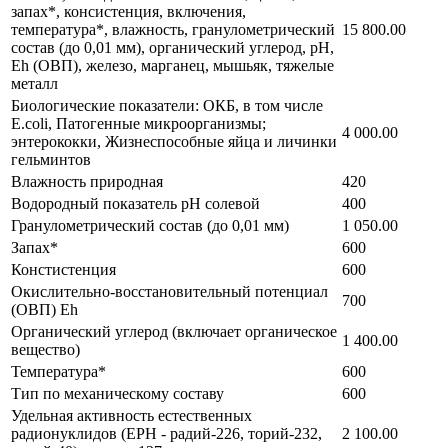
запах*, консистенция, включения,
температура*, влажность, гранулометрический
15 800.00
состав (до 0,01 мм), органический углерод, рН,
Еh (ОВП), железо, марганец, мышьяк, тяжелые
металл
Биологические показатели: ОКБ, в том числе
E.coli, Патогенные микроорганизмы;
4 000.00
энтерококки, Жизнеспособные яйца и личинки
гельминтов
Влажность природная
420
Водородный показатель pH солевой
400
Гранулометрический состав (до 0,01 мм)
1 050.00
Запах*
600
Констистенция
600
Окислительно-восстановительный потенциал
700
(ОВП) Eh
Органический углерод (включает органическое
1 400.00
вещество)
Температура*
600
Тип по механическому составу
600
Удельная активность естественных
радионуклидов (ЕРН - радий-226, торий-232,
2 100.00