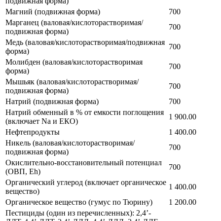
подвижная форма)
Магний (подвижная форма)
700
Марганец (валовая/кислоторастворимая/
700
подвижная форма)
Медь (валовая/кислоторастворимая/подвижная
700
форма)
Молибден (валовая/кислоторастворимая
700
форма)
Мышьяк (валовая/кислоторастворимая/
700
подвижная форма)
Натрий (подвижная форма)
700
Натрий обменный в % от емкости поглощения
1 900.00
(включает Na и ЕКО)
Нефтепродукты
1 400.00
Никель (валовая/кислоторастворимая/
700
подвижная форма)
Окислительно-восстановительный потенциал
700
(ОВП, Eh)
Органический углерод (включает органическое
1 400.00
вещество)
Органическое вещество (гумус по Тюрину)
1 200.00
Пестициды (один из перечисленных): 2,4’-