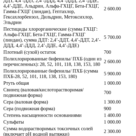
ДДТ, 4,4’-ДДТ, 2,4’-ДДД, 4,4’-ДДД, 2,4’-ДДЕ,
4,4’-ДДЕ, Альдрин, Альфа-ГХЦГ, Бета-ГХЦГ,
2 600.00
Гамма-ГХЦГ (линдан), Гептахлор,
Гексахлорбензол, Дильдрин, Метоксихлор,
Эльдрин
Пестициды хлорорганические (сумма ГХЦГ:
Альфа-ГХЦГ, Бета-ГХЦГ, Гамма-ГХЦГ
5 700.00
(линдан), сумма ДДТ: 2,4’-ДДТ, 4,4’-ДДТ, 2,4’-
ДДД, 4,4’-ДДД, 2,4’-ДДЕ, 4,4’-ДДЕ)
Плотный (сухой) остаток
700
Полихлорированные бифенилы/ ПХБ (один из
2 600.00
перечисленных): 28, 52, 101, 118, 138, 153, 180
Полихлорированные бифенилы/ ПХБ (сумма
5 900.00
ПХБ-28, 52, 101, 118, 138, 153, 180)
Ртуть общая
1 000.00
Свинец (валовая/кислоторастворимая/
700
подвижная форма)
Сера (валовая форма)
1 300.00
Сера (подвижная форма)
900
Степень насыщенности основаниями
1 400.00
Сульфаты
1 000.00
Сумма водорастворимых токсичных солей
2 300.00
(включает pH водной вытяжки)