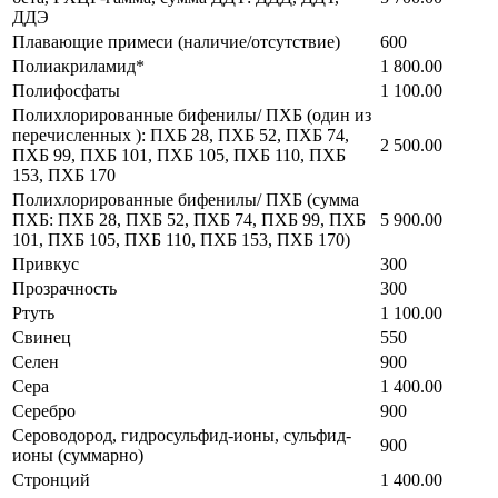
ДДЭ
Плавающие примеси (наличие/отсутствие)
600
Полиакриламид*
1 800.00
Полифосфаты
1 100.00
Полихлорированные бифенилы/ ПХБ (один из
перечисленных ): ПХБ 28, ПХБ 52, ПХБ 74,
2 500.00
ПХБ 99, ПХБ 101, ПХБ 105, ПХБ 110, ПХБ
153, ПХБ 170
Полихлорированные бифенилы/ ПХБ (сумма
ПХБ: ПХБ 28, ПХБ 52, ПХБ 74, ПХБ 99, ПХБ
5 900.00
101, ПХБ 105, ПХБ 110, ПХБ 153, ПХБ 170)
Привкус
300
Прозрачность
300
Ртуть
1 100.00
Свинец
550
Селен
900
Сера
1 400.00
Серебро
900
Сероводород, гидросульфид-ионы, сульфид-
900
ионы (суммарно)
Стронций
1 400.00