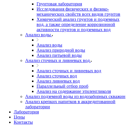
Грунтовая лаборатория
Исследования физических и физико-
механических свойств всех видов грунтов
Химический анализ грунтов и подземных
вод, а также определение коррозионной
активности грунтов и подземных вод
Анализ воды
Анализ воды
Анализ природной воды
Анализ питьевой воды
Анализ сточных и ливневых вод
Анализ сточных и ливневых вод
Анализ сточных вод
Анализ ливневых вод
Параллельный отбор проб
Анализ на содержание этиленгликоля
Анализ подземной воды из водозаборных скважин
Анализ крепких напитков в аккредитованной
лаборатории
Лаборатория
Цены
Контакты