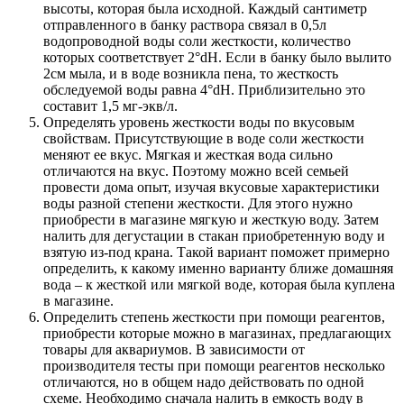
высоты, которая была исходной. Каждый сантиметр
отправленного в банку раствора связал в 0,5л
водопроводной воды соли жесткости, количество
которых соответствует 2°dH. Если в банку было вылито
2см мыла, и в воде возникла пена, то жесткость
обследуемой воды равна 4°dH. Приблизительно это
составит 1,5 мг-экв/л.
Определять уровень жесткости воды по вкусовым
свойствам. Присутствующие в воде соли жесткости
меняют ее вкус. Мягкая и жесткая вода сильно
отличаются на вкус. Поэтому можно всей семьей
провести дома опыт, изучая вкусовые характеристики
воды разной степени жесткости. Для этого нужно
приобрести в магазине мягкую и жесткую воду. Затем
налить для дегустации в стакан приобретенную воду и
взятую из-под крана. Такой вариант поможет примерно
определить, к какому именно варианту ближе домашняя
вода – к жесткой или мягкой воде, которая была куплена
в магазине.
Определить степень жесткости при помощи реагентов,
приобрести которые можно в магазинах, предлагающих
товары для аквариумов. В зависимости от
производителя тесты при помощи реагентов несколько
отличаются, но в общем надо действовать по одной
схеме. Необходимо сначала налить в емкость воду в