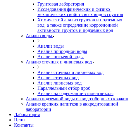
Грунтовая лаборатория
Исследования физических и физико-
механических свойств всех видов грунтов
Химический анализ грунтов и подземных
вод, а также определение коррозионной
активности грунтов и подземных вод
Анализ воды
Анализ воды
Анализ природной воды
Анализ питьевой воды
Анализ сточных и ливневых вод
Анализ сточных и ливневых вод
Анализ сточных вод
Анализ ливневых вод
Параллельный отбор проб
Анализ на содержание этиленгликоля
Анализ подземной воды из водозаборных скважин
Анализ крепких напитков в аккредитованной
лаборатории
Лаборатория
Цены
Контакты