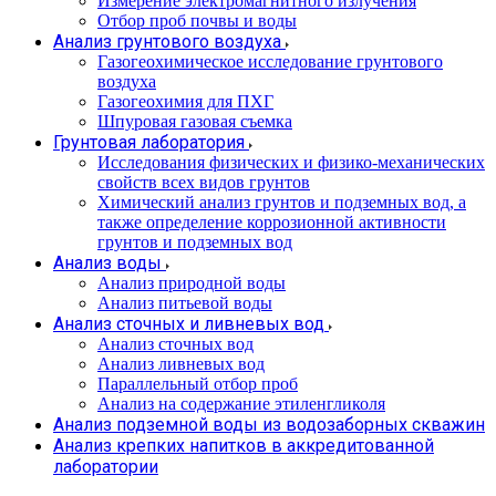
Измерение электромагнитного излучения
Отбор проб почвы и воды
Анализ грунтового воздуха
Газогеохимическое исследование грунтового
воздуха
Газогеохимия для ПХГ
Шпуровая газовая съемка
Грунтовая лаборатория
Исследования физических и физико-механических
свойств всех видов грунтов
Химический анализ грунтов и подземных вод, а
также определение коррозионной активности
грунтов и подземных вод
Анализ воды
Анализ природной воды
Анализ питьевой воды
Анализ сточных и ливневых вод
Анализ сточных вод
Анализ ливневых вод
Параллельный отбор проб
Анализ на содержание этиленгликоля
Анализ подземной воды из водозаборных скважин
Анализ крепких напитков в аккредитованной
лаборатории