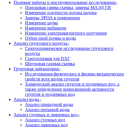
Полевые работы и инструментальные исследования
Поисковая гамма-съемка, замеры МАЭД ГИ
Измерение плотности потока радона
Замеры ЭРОА в помещении
Измерение шума
Измерение вибрации
Измерение электромагнитного излучения
Отбор проб почвы и воды
Анализ грунтового воздуха
Газогеохимическое исследование грунтового
воздуха
Газогеохимия для ПХГ
Шпуровая газовая съемка
Грунтовая лаборатория
Исследования физических и физико-механических
свойств всех видов грунтов
Химический анализ грунтов и подземных вод, а
также определение коррозионной активности
грунтов и подземных вод
Анализ воды
Анализ природной воды
Анализ питьевой воды
Анализ сточных и ливневых вод
Анализ сточных вод
Анализ ливневых вод