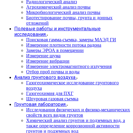
Радиологический анализ
Агрохимический анализ почвы
Микробиологический анализ почвы
Биотестирование почвы, грунта и донных
отложений
Полевые работы и инструментальные
исследования
Поисковая гамма-съемка, замеры МАЭД ГИ
Измерение плотности потока радона
Замеры ЭРОА в помещении
Измерение шума
Измерение вибрации
Измерение электромагнитного излучения
Отбор проб почвы и воды
Анализ грунтового воздуха
Газогеохимическое исследование грунтового
воздуха
Газогеохимия для ПХГ
Шпуровая газовая съемка
Грунтовая лаборатория
Исследования физических и физико-механических
свойств всех видов грунтов
Химический анализ грунтов и подземных вод, а
также определение коррозионной активности
грунтов и подземных вод