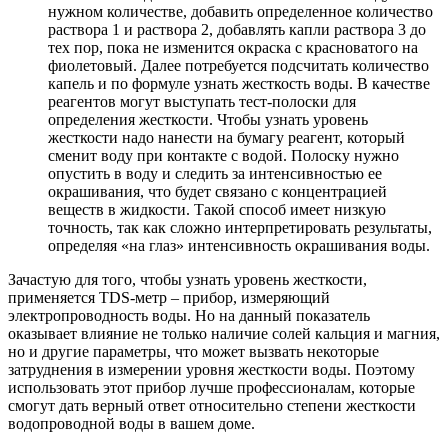
нужном количестве, добавить определенное количество
раствора 1 и раствора 2, добавлять капли раствора 3 до
тех пор, пока не изменится окраска с красноватого на
фиолетовый. Далее потребуется подсчитать количество
капель и по формуле узнать жесткость воды. В качестве
реагентов могут выступать тест-полоски для
определения жесткости. Чтобы узнать уровень
жесткости надо нанести на бумагу реагент, который
сменит воду при контакте с водой. Полоску нужно
опустить в воду и следить за интенсивностью ее
окрашивания, что будет связано с концентрацией
веществ в жидкости. Такой способ имеет низкую
точность, так как сложно интерпретировать результаты,
определяя «на глаз» интенсивность окрашивания воды.
Зачастую для того, чтобы узнать уровень жесткости,
применяется TDS-метр – прибор, измеряющий
электропроводность воды. Но на данный показатель
оказывает влияние не только наличие солей кальция и магния,
но и другие параметры, что может вызвать некоторые
затруднения в измерении уровня жесткости воды. Поэтому
использовать этот прибор лучше профессионалам, которые
смогут дать верный ответ относительно степени жесткости
водопроводной воды в вашем доме.