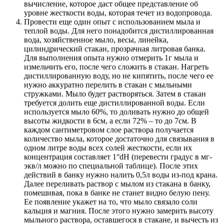
вычисление, которое даст общее представление об
уровне жесткости воды, которая течет из водопровода.
Провести еще один опыт с использованием мыла и
теплой воды. Для него понадобится дистиллированная
вода, хозяйственное мыло, весы, линейка,
цилиндрический стакан, прозрачная литровая банка.
Для выполнения опыта нужно отмерить 1г мыла и
измельчить его, после чего сложить в стакан. Нагреть
дистиллированную воду, но не кипятить, после чего ее
нужно аккуратно перелить в стакан с мыльными
стружками. Мыло будет растворяться. Затем в стакан
требуется долить еще дистиллированной воды. Если
используется мыло 60%, то доливать нужно до общей
высоты жидкости в 6см, а если 72% – то до 7см. В
каждом сантиметровом слое раствора получается
количество мыла, которое достаточно для связывания в
одном литре воды всех солей жесткости, если их
концентрация составляет 1°dH (перевести градус в мг-
экв/л можно по специальной таблице). После этих
действий в банку нужно налить 0,5л воды из-под крана.
Далее переливать раствор с мылом из стакана в банку,
помешивая, пока в банке не станет видно белую пену.
Ее появление укажет на то, что мыло связало соли
кальция и магния. После этого нужно замерить высоту
мыльного раствора, оставшегося в стакане, и вычесть из