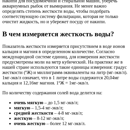
накипи для посудомоечной и стиральной машин, уберечь
аквариумных рыбок от вымирания. Не менее важно
определять степень жесткости воды, чтобы подобрать
соответствующую систему фильтрации, которая не только
очистит жидкость, но и убережет посуду от накипи.
В чем измеряется жесткость воды?
Показатель жесткости измеряется присутствием в воде ионов
кальция и магния в определенном количестве. Согласно
международной системе единиц, для измерения жесткости
предусмотрены моли на метр кубический. На практике же в
нашей стране используются такие единицы измерения: градус
жесткости (ºЖ) и миллиграмм-эквиваленты на литр (мг-экв/л).
1мг-экв/л означает, что в 1 литре воды содержится 20,04мг
кальция и 12,16мг магния. 1ºЖ = 1мг-экв/л.
По количеству содержания солей вода делится на:
очень мягкую
– до 1,5 мг-экв/л;
мягкую
– 1,5-4 мг-экв/л;
средней жесткости
– 4-8 мг-экв/л;
жесткую
– 8-12 мг-экв/л;
очень жесткую
– более 12 мг-экв/л.