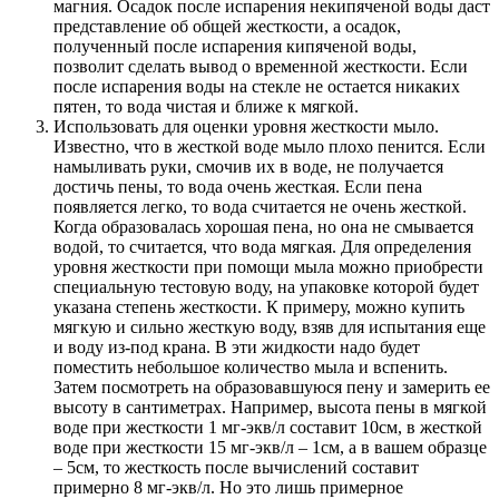
магния. Осадок после испарения некипяченой воды даст
представление об общей жесткости, а осадок,
полученный после испарения кипяченой воды,
позволит сделать вывод о временной жесткости. Если
после испарения воды на стекле не остается никаких
пятен, то вода чистая и ближе к мягкой.
Использовать для оценки уровня жесткости мыло.
Известно, что в жесткой воде мыло плохо пенится. Если
намыливать руки, смочив их в воде, не получается
достичь пены, то вода очень жесткая. Если пена
появляется легко, то вода считается не очень жесткой.
Когда образовалась хорошая пена, но она не смывается
водой, то считается, что вода мягкая. Для определения
уровня жесткости при помощи мыла можно приобрести
специальную тестовую воду, на упаковке которой будет
указана степень жесткости. К примеру, можно купить
мягкую и сильно жесткую воду, взяв для испытания еще
и воду из-под крана. В эти жидкости надо будет
поместить небольшое количество мыла и вспенить.
Затем посмотреть на образовавшуюся пену и замерить ее
высоту в сантиметрах. Например, высота пены в мягкой
воде при жесткости 1 мг-экв/л составит 10см, в жесткой
воде при жесткости 15 мг-экв/л – 1см, а в вашем образце
– 5см, то жесткость после вычислений составит
примерно 8 мг-экв/л. Но это лишь примерное