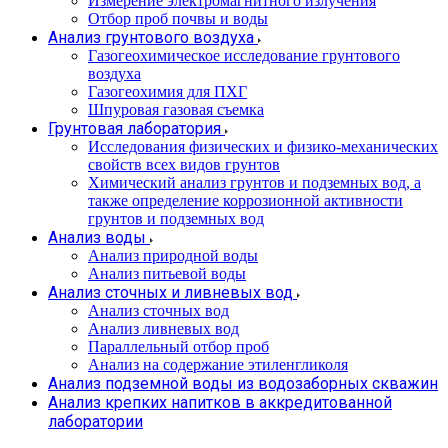
Измерение электромагнитного излучения
Отбор проб почвы и воды
Анализ грунтового воздуха
Газогеохимическое исследование грунтового
воздуха
Газогеохимия для ПХГ
Шпуровая газовая съемка
Грунтовая лаборатория
Исследования физических и физико-механических
свойств всех видов грунтов
Химический анализ грунтов и подземных вод, а
также определение коррозионной активности
грунтов и подземных вод
Анализ воды
Анализ природной воды
Анализ питьевой воды
Анализ сточных и ливневых вод
Анализ сточных вод
Анализ ливневых вод
Параллельный отбор проб
Анализ на содержание этиленгликоля
Анализ подземной воды из водозаборных скважин
Анализ крепких напитков в аккредитованной
лаборатории