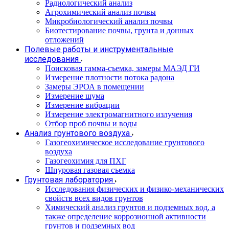
Радиологический анализ
Агрохимический анализ почвы
Микробиологический анализ почвы
Биотестирование почвы, грунта и донных
отложений
Полевые работы и инструментальные
исследования
Поисковая гамма-съемка, замеры МАЭД ГИ
Измерение плотности потока радона
Замеры ЭРОА в помещении
Измерение шума
Измерение вибрации
Измерение электромагнитного излучения
Отбор проб почвы и воды
Анализ грунтового воздуха
Газогеохимическое исследование грунтового
воздуха
Газогеохимия для ПХГ
Шпуровая газовая съемка
Грунтовая лаборатория
Исследования физических и физико-механических
свойств всех видов грунтов
Химический анализ грунтов и подземных вод, а
также определение коррозионной активности
грунтов и подземных вод