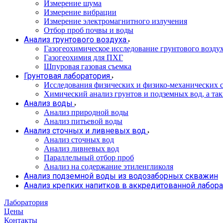
Измерение шума
Измерение вибрации
Измерение электромагнитного излучения
Отбор проб почвы и воды
Анализ грунтового воздуха
Газогеохимическое исследование грунтового возду
Газогеохимия для ПХГ
Шпуровая газовая съемка
Грунтовая лаборатория
Исследования физических и физико-механических с
Химический анализ грунтов и подземных вод, а та
Анализ воды
Анализ природной воды
Анализ питьевой воды
Анализ сточных и ливневых вод
Анализ сточных вод
Анализ ливневых вод
Параллельный отбор проб
Анализ на содержание этиленгликоля
Анализ подземной воды из водозаборных скважин
Анализ крепких напитков в аккредитованной лабор
Лаборатория
Цены
Контакты