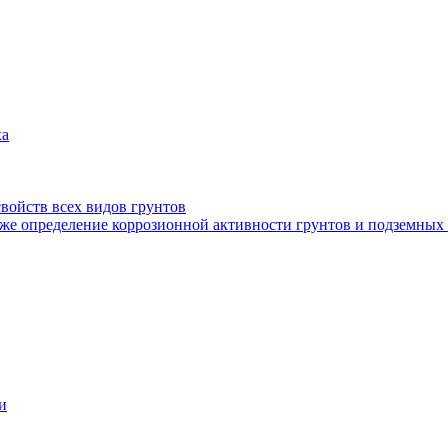
ха
войств всех видов грунтов
кже определение коррозионной активности грунтов и подземных
и