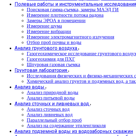
Полевые работы и инструментальные исследовани
Поисковая гамма-съемка, замеры МАЭД ГИ
Измерение плотности потока радона
Замеры ЭРОА в помещении
Измерение шума
Измерение вибрации
Измерение электромагнитного излучения
Отбор проб почвы и воды
Анализ грунтового воздуха
Газогеохимическое исследование грунтового возду
Газогеохимия для ПХГ
Шпуровая газовая съемка
Грунтовая лаборатория
Исследования физических и физико-механических с
Химический анализ грунтов и подземных вод, а та
Анализ воды
Анализ природной воды
Анализ питьевой воды
Анализ сточных и ливневых вод
Анализ сточных вод
Анализ ливневых вод
Параллельный отбор проб
Анализ на содержание этиленгликоля
Анализ подземной воды из водозаборных скважин