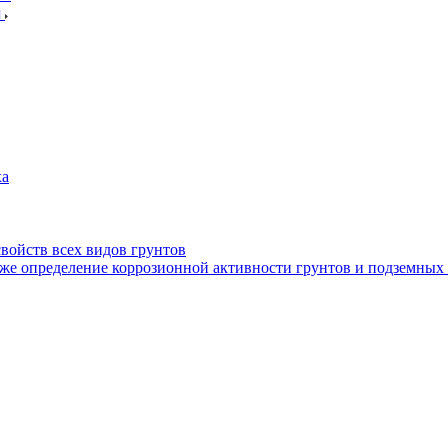
я
ха
войств всех видов грунтов
кже определение коррозионной активности грунтов и подземных