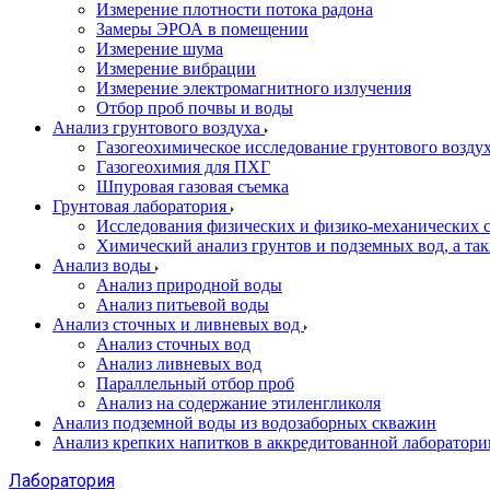
Измерение плотности потока радона
Замеры ЭРОА в помещении
Измерение шума
Измерение вибрации
Измерение электромагнитного излучения
Отбор проб почвы и воды
Анализ грунтового воздуха
Газогеохимическое исследование грунтового возду
Газогеохимия для ПХГ
Шпуровая газовая съемка
Грунтовая лаборатория
Исследования физических и физико-механических с
Химический анализ грунтов и подземных вод, а та
Анализ воды
Анализ природной воды
Анализ питьевой воды
Анализ сточных и ливневых вод
Анализ сточных вод
Анализ ливневых вод
Параллельный отбор проб
Анализ на содержание этиленгликоля
Анализ подземной воды из водозаборных скважин
Анализ крепких напитков в аккредитованной лаборатори
Лаборатория