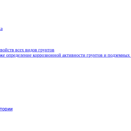
ха
войств всех видов грунтов
кже определение коррозионной активности грунтов и подземных
атории