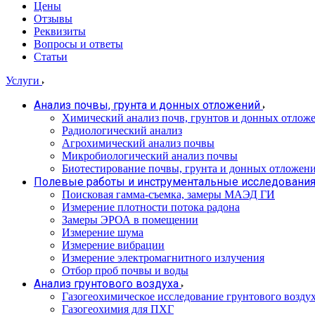
Цены
Отзывы
Реквизиты
Вопросы и ответы
Статьи
Услуги
Анализ почвы, грунта и донных отложений
Химический анализ почв, грунтов и донных отлож
Радиологический анализ
Агрохимический анализ почвы
Микробиологический анализ почвы
Биотестирование почвы, грунта и донных отложен
Полевые работы и инструментальные исследовани
Поисковая гамма-съемка, замеры МАЭД ГИ
Измерение плотности потока радона
Замеры ЭРОА в помещении
Измерение шума
Измерение вибрации
Измерение электромагнитного излучения
Отбор проб почвы и воды
Анализ грунтового воздуха
Газогеохимическое исследование грунтового возду
Газогеохимия для ПХГ