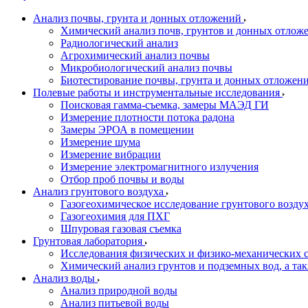
Анализ почвы, грунта и донных отложений
Химический анализ почв, грунтов и донных отлож
Радиологический анализ
Агрохимический анализ почвы
Микробиологический анализ почвы
Биотестирование почвы, грунта и донных отложен
Полевые работы и инструментальные исследования
Поисковая гамма-съемка, замеры МАЭД ГИ
Измерение плотности потока радона
Замеры ЭРОА в помещении
Измерение шума
Измерение вибрации
Измерение электромагнитного излучения
Отбор проб почвы и воды
Анализ грунтового воздуха
Газогеохимическое исследование грунтового возду
Газогеохимия для ПХГ
Шпуровая газовая съемка
Грунтовая лаборатория
Исследования физических и физико-механических с
Химический анализ грунтов и подземных вод, а та
Анализ воды
Анализ природной воды
Анализ питьевой воды