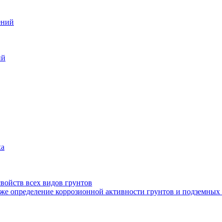
ений
ий
ха
войств всех видов грунтов
кже определение коррозионной активности грунтов и подземных