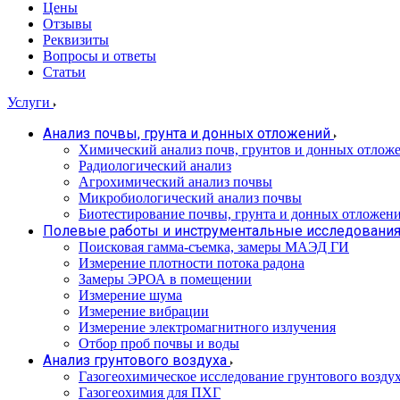
Цены
Отзывы
Реквизиты
Вопросы и ответы
Статьи
Услуги
Анализ почвы, грунта и донных отложений
Химический анализ почв, грунтов и донных отлож
Радиологический анализ
Агрохимический анализ почвы
Микробиологический анализ почвы
Биотестирование почвы, грунта и донных отложен
Полевые работы и инструментальные исследовани
Поисковая гамма-съемка, замеры МАЭД ГИ
Измерение плотности потока радона
Замеры ЭРОА в помещении
Измерение шума
Измерение вибрации
Измерение электромагнитного излучения
Отбор проб почвы и воды
Анализ грунтового воздуха
Газогеохимическое исследование грунтового возду
Газогеохимия для ПХГ