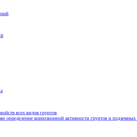
ений
ий
ха
войств всех видов грунтов
кже определение коррозионной активности грунтов и подземных