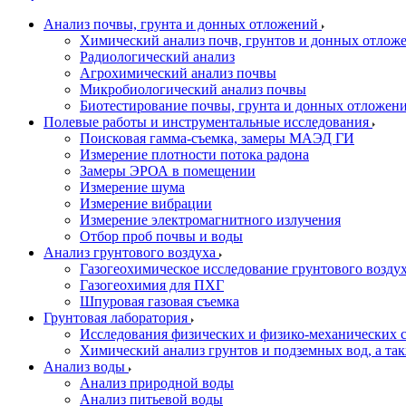
Анализ почвы, грунта и донных отложений
Химический анализ почв, грунтов и донных отлож
Радиологический анализ
Агрохимический анализ почвы
Микробиологический анализ почвы
Биотестирование почвы, грунта и донных отложен
Полевые работы и инструментальные исследования
Поисковая гамма-съемка, замеры МАЭД ГИ
Измерение плотности потока радона
Замеры ЭРОА в помещении
Измерение шума
Измерение вибрации
Измерение электромагнитного излучения
Отбор проб почвы и воды
Анализ грунтового воздуха
Газогеохимическое исследование грунтового возду
Газогеохимия для ПХГ
Шпуровая газовая съемка
Грунтовая лаборатория
Исследования физических и физико-механических с
Химический анализ грунтов и подземных вод, а та
Анализ воды
Анализ природной воды
Анализ питьевой воды