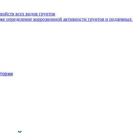
войств всех видов грунтов
кже определение коррозионной активности грунтов и подземных
атории